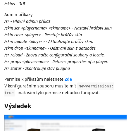
/skins - GUI
Admin příkazy:
/sr - Hlavní admin příkaz
/skin set <playername> <skinname> - Nastaví hráčovi skin.
/skin clear <player> - Resetuje hráčův skin.
/skin update <player> - Aktualizujte hráčův skin.
/skin drop <skinname> - Odstraní skin z databáze.
/sr reload - Znovu načte configurační soubory a locale.
/sr props <playername> - Returns properties of a player.
/sr status - zkontroluje stav pluginu
Permise k příkazům naleznete
Zde
V konfiguračním souboru musíte mít
NewPermissions:
jinak vám tyto permise nebudou fungovat.
true
Výsledek