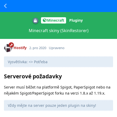
Minecraft
Pluginy
Minecraft skiny (SkinRestorer)
Hostify
2. pro 2020
Upraveno
Vysvětlivka: <> Potřeba
Serverové požadavky
Server musí běžet na platformě Spigot, PaperSpigot nebo na
nějakém Spigot/PaperSpigot forku na verzi 1.8.x až 1.19.x.
Vždy mějte na server pouze jeden plugin na skiny!