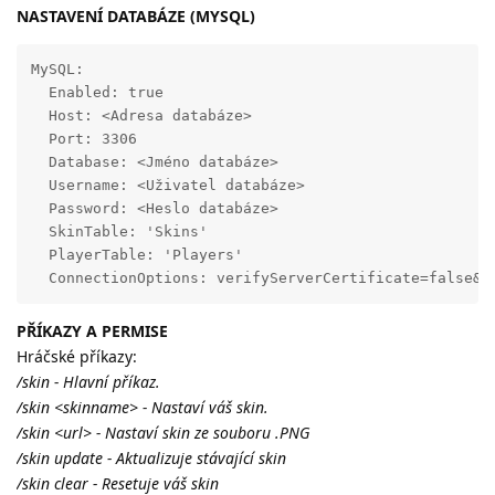
NASTAVENÍ DATABÁZE (MYSQL)
MySQL:

  Enabled: true

  Host: <Adresa databáze>

  Port: 3306

  Database: <Jméno databáze>

  Username: <Uživatel databáze>

  Password: <Heslo databáze>

  SkinTable: 'Skins'

  PlayerTable: 'Players'

  ConnectionOptions: verifyServerCertificate=false&u
PŘÍKAZY A PERMISE
Hráčské příkazy:
/skin - Hlavní příkaz.
/skin <skinname> - Nastaví váš skin.
/skin <url> - Nastaví skin ze souboru .PNG
/skin update - Aktualizuje stávající skin
/skin clear - Resetuje váš skin