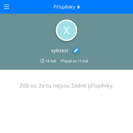
Příspěvky
X
xylktest
18 kvě
Připojil se
15 kvě
Zdá se, že tu nejsou žádné příspěvky.