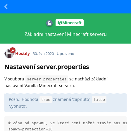
Minecraft
Základní nastavení Minecraft serveru
Hostify
30. čvn 2020
Upraveno
Nastavení server.properties
V souboru
se nachází základní
server.properties
nastavení Vanilla Minecraft serveru.
Pozn.: Hodnota
znamená ‘zapnuto’,
true
false
‘vypnuto’.
# Zóna od spawnu, ve které není možné stavět ani niči
spawn-protection=16
