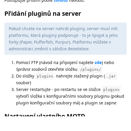
Postupujte prosím podle
tohoto
návodu.
# Resource pack v hashi SHA1

resource-pack-sha1=

Přidání pluginů na server
# Maximální velikost světa

max-world-size=29999984

# Rcon port (neměnit 
)

Pokud chcete na server nahrát pluginy, server musí mít
rcon.port=25575

platformu, která pluginy podporuje - to je Spigot a jeho
# Server port (neměnit 
)

forky (Paper, Pufferfish, Purpur). Platformu můžete v
server-port= - - - - -

administraci změnit v záložce
Reinstalace
.
# Server IP (neměnit 
)

server-ip= - - - - -

Pomocí FTP (návod na připojení najdete
zde
) nebo
# Spawnování NPC

spawn-npcs=true

Správce souborů
otevřete složku
/plugins/
# Povolit létání mimo režim creative

Do složky
nahrejte stažený plugin (
plugins
.jar
allow-flight=false

soubor)
# Název světa

Server restartujte - po restartu se ve složce
plugins
level-name=world

vytvoří složka s konfiguračními soubory pluginu (pokud
# Serverový render distance

plugin konfigurační soubory má) a plugin se zapne
view-distance=10

# Odkaznaerverový resourcepack

Nastavení vlastního MOTD
resource-pack=

# Povolení spawnování zvířat

Pro nastavení vlastního MOTD můžete postupovat dle
tohoto
spawn-animals=true
