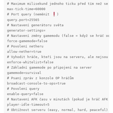
# Maximum milisekund jednoho ticku před tím než se se
max-tick-time=60000

# Port query (neměnit 
)

query.port=25565

# Nastavení generátoru světa

generator-settings=

# Nastavení změny gamemodu (false = když se hráč odp
force-gamemode=false

# Povolení netheru

allow-nether=true

# Vyhodit hráče, kteří jsou na serveru, ale nejsou na
enforce-whitelist=false

# Základní gamemode po připojení na server

gamemode=survival

# Psaní zpráv z konzole OP hráčům

broadcast-console-to-ops=true

# Povolení query

enable-query=false

# Nastavení AFK času v minutách (pokud je hráč AFK 5 
player-idle-timeout=5

# Obtížnost serveru (easy, normal, hard, peaceful)
