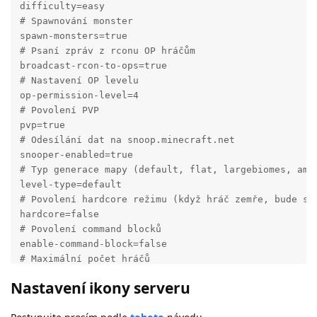
difficulty=easy

# Spawnování monster

spawn-monsters=true

# Psaní zpráv z rconu OP hráčům

broadcast-rcon-to-ops=true

# Nastavení OP levelu

op-permission-level=4

# Povolení PVP

pvp=true

# Odesílání dat na snoop.minecraft.net

snooper-enabled=true

# Typ generace mapy (default, flat, largebiomes, ampl
level-type=default

# Povolení hardcore režimu (když hráč zemře, bude spe
hardcore=false

# Povolení command blocků

enable-command-block=false

# Maximální počet hráčů

max-players=20

Nastavení ikony serveru
# Nastavení komprimace packetů (nedoporučuje se měnit
network-compression-threshold=256
