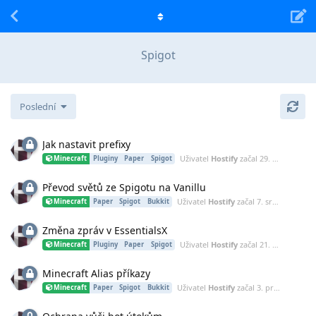
Spigot
Poslední
Jak nastavit prefixy
Uživatel
Hostify
začal
29. kvě 2023
Minecraft
Pluginy
Paper
Spigot
Převod světů ze Spigotu na Vanillu
Uživatel
Hostify
začal
7. srp 2022
Minecraft
Paper
Spigot
Bukkit
Změna zpráv v EssentialsX
Uživatel
Hostify
začal
21. bře 2021
Minecraft
Pluginy
Paper
Spigot
Minecraft Alias příkazy
Uživatel
Hostify
začal
3. pro 2020
Minecraft
Paper
Spigot
Bukkit