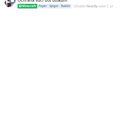
Ochrana vůči bot útokům
Uživatel
Hostify
začal
2. pro 2020
Minecraft
Paper
Spigot
Bukkit